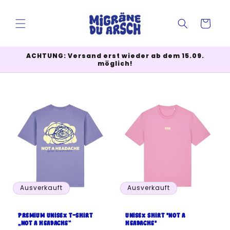
Direkt
zum
Inhalt
Warenkorb
ACHTUNG: Versand erst wieder ab dem 15.09.
möglich!
Ausverkauft
Ausverkauft
Premium Unisex T-Shirt
Unisex Shirt "NOT A
„NOT A HEADACHE“
HEADACHE"