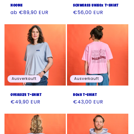
Hoodie
Schweres Unisex T-Shirt
Normaler
ab €89,90 EUR
Normaler
€56,00 EUR
Preis
Preis
Ausverkauft
Ausverkauft
Oversize T-Shirt
Boxy T-Shirt
Normaler
€49,90 EUR
Normaler
€43,00 EUR
Preis
Preis