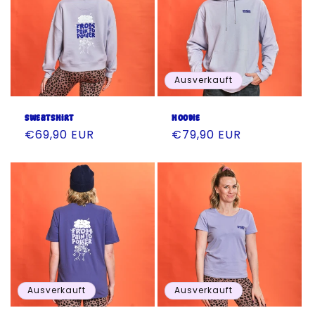
Ausverkauft
Sweatshirt
Hoodie
Normaler
€69,90 EUR
Normaler
€79,90 EUR
Preis
Preis
Ausverkauft
Ausverkauft