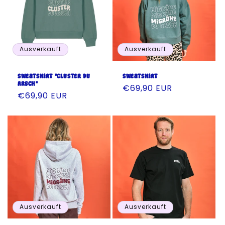
Ausverkauft
Ausverkauft
Sweatshirt "Cluster du
Sweatshirt
Arsch"
Normaler
€69,90 EUR
Normaler
€69,90 EUR
Preis
Preis
Ausverkauft
Ausverkauft