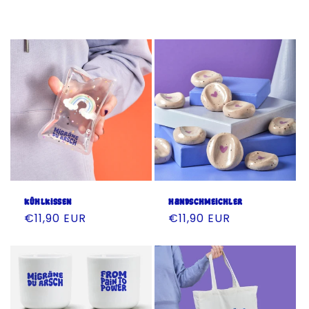
Kühlkissen
Handschmeichler
Normaler
€11,90 EUR
Normaler
€11,90 EUR
Preis
Preis