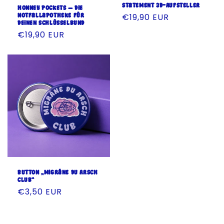
Statement 3D-Aufsteller
Honney Pockets — die
Notfallapotheke für
Normaler
€19,90 EUR
deinen Schlüsselbund
Preis
Normaler
€19,90 EUR
Preis
Button „Migräne du Arsch
Club“
Normaler
€3,50 EUR
Preis